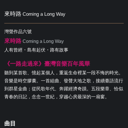
來時路
Coming a Long Way
灣聲作品六號
來時路
Coming a Long Way
人有曾經・島有起伏・路有故事
《一路走過來》臺灣音樂百年風華
聽到某首歌、憶起某個人，重返生命裡某一段不悔的時光。
音樂是時空膠囊。一首組曲、發聲大地之歌，接續臺語流行
到群星金曲；從民歌年代、奔躍經濟奇蹟。五段樂章、恰似
青春的日記，念念一世紀，穿越心房最深的一扇窗。
曲目