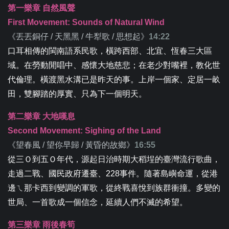
第一樂章 自然風聲
First Movement: Sounds of Natural Wind
《
丟丟銅仔 / 天黑黑 / 牛犁歌 / 思想起
》
14:22
口耳相傳的閩南語系民歌，橫跨西部、北宜、恆春三大區
域。在勞動閒唱中、感懷大地慈悲；在老少對嘴裡，教化世
代倫理。橫渡黑水溝已是昨天的事。上岸一個家、定居一畝
田，雙腳踏的厚實、只為下一個明天。
第二樂章 大地嘆息
Second Movement: Sighing of the Land
《
望春風 / 望你早歸 / 黃昏的故鄉
》
16:55
從三Ｏ到五Ｏ年代，源起日治時期大稻埕的臺灣流行歌曲，
走過二戰、國民政府遷臺、228事件。隨著島嶼命運，從港
邊ㄟ那卡西到變調的軍歌，從終戰喜悅到族群衝撞。多變的
世局、一首歌成一個信念，延續人們不滅的希望。
第三樂章 雨後春筍