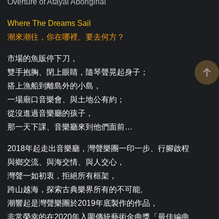
Overture of Atayal Aboriginal
Where The Dreams Sail
潮來潮往，你在哪裡、要去何方？
市場的魚販停下刀，
雙手抱胸、閉上眼睛，隨琴聲晃起身子；
搭上漁船到離島外的小島，
一場廟口音樂會、與土地公有約；
從沒進過音樂廳的孩子，
那一天下課、音樂廳來到他們面前…
2018年起走出音樂廳，灣聲樂團一印一步、行腳啟程
與鄉交流、與海交情、與人交心，
灣聲一如初衷，拒絕所有框架，
跨山越海，探索古典樂界所有的不可能
。
潮響起是灣聲樂團於2019年底製作的作品，
非常榮幸的在2020年入圍傳統藝術金曲獎「最佳編曲