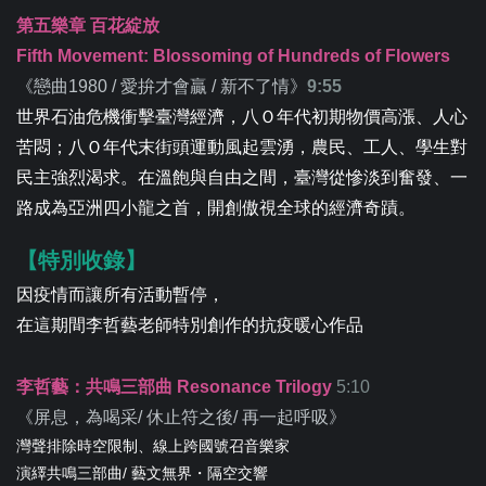
第五樂章 百花綻放
Fifth Movement: Blossoming of Hundreds of Flowers
《
戀曲1980 / 愛拚才會贏 / 新不了情
》
9:55
世界石油危機衝擊臺灣經濟，八Ｏ年代初期物價高漲、人心
苦悶；八Ｏ年代末街頭運動風起雲湧，農民、工人、學生對
民主強烈渴求。在溫飽與自由之間，臺灣從慘淡到奮發、一
路成為亞洲四小龍之首，開創傲視全球的經濟奇蹟。
【特別收錄】
因疫情而讓所有活動暫停，
在這期間李哲藝老師特別創作的抗疫暖心作品
李哲藝：共鳴三部曲 Resonance Trilogy
5:10
《屏息，為喝采/ 休止符之後/ 再一起呼吸》
灣聲排除時空限制、線上跨國號召音樂家
演繹共鳴三部曲/ 藝文無界・隔空交響