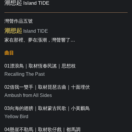
潮想起
Island TIDE
灣聲作品五號
潮想起
Island TIDE
家在那裡、夢在漲潮，灣聲響了…
曲目
01漂浪鳥｜取材恆春民謠｜思想枝
Recalling The Past
02借我一雙手｜取材琵琶古曲｜十面埋伏
Ambush from All Sides
03向海的翅膀｜取材蒙古民歌｜小黃鸝鳥
Yellow Bird
04懸崖不勒馬｜取材歌仔戲｜都馬調