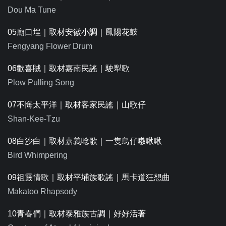
Dou Ma Tune
05廟口埕｜取材安徽小調｜鳳陽花鼓
Fengyang Flower Drum
06歡喜賊｜取材嘉南民謠｜駛犁歌
Plow Pulling Song
07不悔太平洋｜取材客家民謠｜山歌仔
Shan-Kee-Tzu
08白沙白｜取材嘉義唸歌｜一隻鳥仔嘋啾啾
Bird Whimpering
09祖靈情歌｜取材平埔族歌謠｜馬卡道狂想曲
Makatoo Rhapsody
10青春們｜取材泰雅族古調｜好好活著