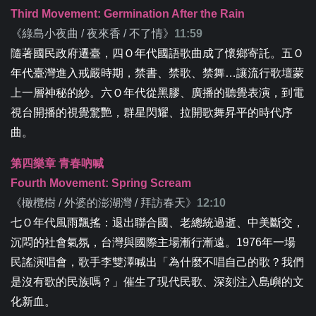
Third Movement: Germination After the Rain
《
綠島小夜曲 / 夜來香 / 不了情
》
11:59
隨著國民政府遷臺，四Ｏ年代國語歌曲成了懷鄉寄託。五Ｏ
年代臺灣進入戒嚴時期，禁書、禁歌、禁舞…讓流行歌壇蒙
上一層神秘的紗。六Ｏ年代從黑膠、廣播的聽覺表演，到電
視台開播的視覺驚艷，群星閃耀、拉開歌舞昇平的時代序
曲。
第四樂章 青春吶喊
Fourth Movement: Spring Scream
《
橄欖樹 / 外婆的澎湖灣 / 拜訪春天
》
12:10
七Ｏ年代風雨飄搖：退出聯合國、老總統過逝、中美斷交，
沉悶的社會氣氛，台灣與國際主場漸行漸遠。1976年一場
民謠演唱會，歌手李雙澤喊出「為什麼不唱自己的歌？我們
是沒有歌的民族嗎？」催生了現代民歌、深刻注入島嶼的文
化新血。