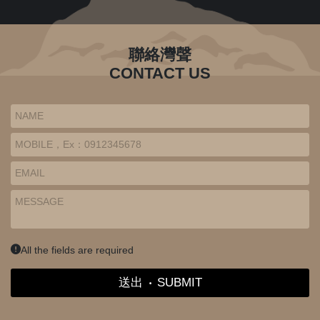
聯絡灣聲
CONTACT US
All the fields are required
送出
‧
SUBMIT