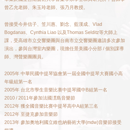
曾乙允老師、朱玉玲老師、張乃月教授。
曾接受今井信子、笠川惠、劉念、藍漢成、
Vlad
Bogdanas、Cynthia Liao
以及
Thomas Selditz
等大師上
課，受高雄市立交響樂團與台南市立交響樂團邀請多次參加
演出，參與台灣室內樂團，現擔任景美國小分部
/
個別課導
師、灣聲樂團團員。
2005
年
中華民國中提琴協會第一屆全國中提琴大賽國小高
年級組第一名
2005
年
台北市學生音樂比賽中提琴國中
B
組第一名
2010 / 2011
年參加法國潶島音樂節
2012
年
獲全國音樂比賽中提琴高中
A
組第三名
2012
年
至捷克參加音樂節
2013
年
參加奧地利國立維也納藝術大學
(mdw)
音樂節接受