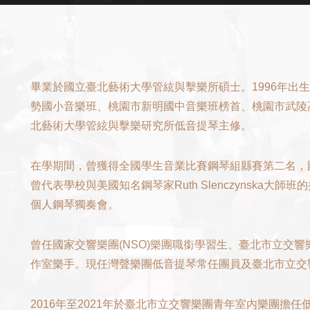
畢業於國立臺北藝術大學管絃與擊樂所碩士。1996年出
勢國小音樂班、桃園市新明國中音樂班榜首、桃園市武陵
北藝術大學管絃與擊樂研究所低音提琴主修。
在學期間，曾獲得全國學生音業比賽鋼琴組縣賽第二名，
曾代表學校與美國知名鋼琴家Ruth Slenczynska大
個人鋼琴獨奏會。
曾任國家交響樂團(NSO)樂團職銜學習生、臺北市立交響
作室樂手。現任灣聲樂團低音提琴常任團員及臺北市立交響
2016年至2021年於臺北市立交響樂團青年室内樂團擔任