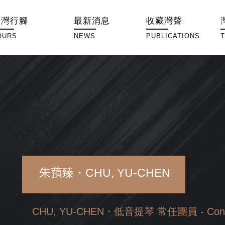
臺灣行腳
最新消息
收藏灣聲
OURS
NEWS
PUBLICATIONS
朱蕷臻・CHU, YU-CHEN
CHU, YU-CHEN・低音提琴 常任團員 - Cont