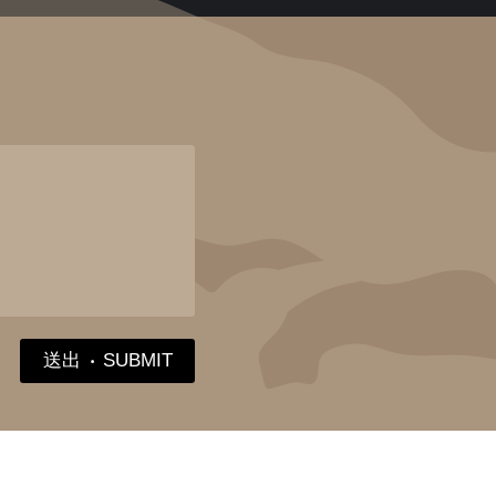
送出
‧
SUBMIT