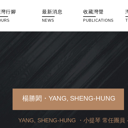
臺灣行腳
最新消息
收藏灣聲
OURS
NEWS
PUBLICATIONS
楊勝閎・YANG, SHENG-HUNG
YANG, SHENG-HUNG ・小提琴 常任團員 - V