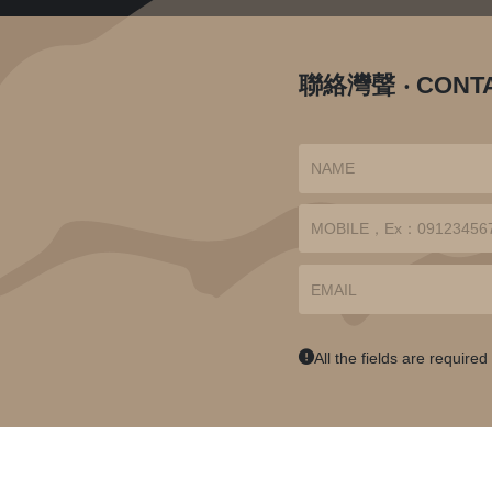
聯絡灣聲
‧
CONT
All the fields are required