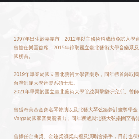
1997年出生於嘉義市，2012年以主修術科成績免試入
曾擔任樂團首席。2015年錄取國立臺北藝術大學音樂系
國榜首。
2019年畢業於國立臺北藝術大學音樂系，同年榜首錄取
台灣師範大學音樂系碩士班。
2021年畢業於國立臺北藝術大學管絃與擊樂研究所。曾
曾獲奇美基金會名琴贊助以及北藝大琴弦築夢計畫獎學金，亦
Varga於國家音樂廳演出；同年獲選與北藝大弦樂團至
曾擔任金曲獎、金鐘獎頒獎典禮及演唱會樂手，目前也積