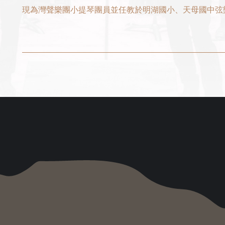
現為灣聲樂團小提琴團員並任教於明湖國小、天母國中弦