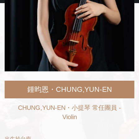
鍾昀恩・CHUNG,YUN-EN
CHUNG,YUN-EN・小提琴 常任團員 -
Violin
出生於台南