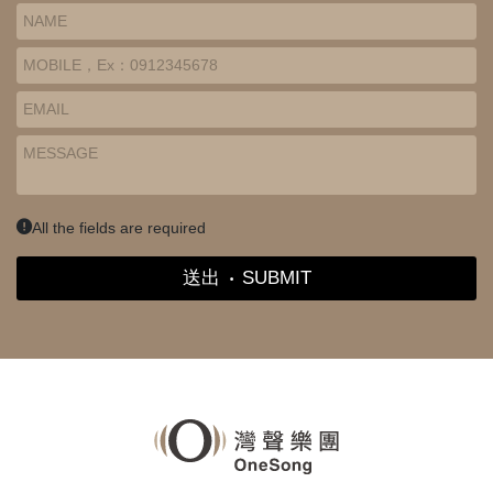
All the fields are required
送出
‧
SUBMIT