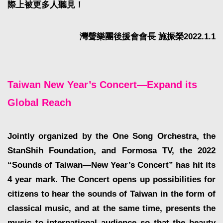
際上被更多人聽見！
灣聲樂團後援會會長 施振榮2022.1.1
Taiwan New Year’s Concert—Expand its
Global Reach
Jointly organized by the One Song Orchestra, the
StanShih Foundation, and Formosa TV, the 2022
“Sounds of Taiwan—New Year’s Concert” has hit its
4 year mark. The Concert opens up possibilities for
citizens to hear the sounds of Taiwan in the form of
classical music, and at the same time, presents the
music to international audience so that the beauty