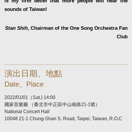
is my firm belief that more people will hear the
sounds of Taiwan!
Stan Shih
, Chairman of the One Song Orchestra Fan
Club
演出日期、地點
Date、Place
2022/01/01（Sat.) 14:00
國家音樂廳 （臺北市中正區中山南路21-1號）
National Concert Hall
10048 21-1 Chung-Shan S. Road, Taipei, Taiwan, R.O.C