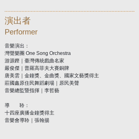
演出者
Performer
音樂演出：
灣聲樂團 One Song Orchestra
游源鏗｜臺灣傳統戲曲名家
嚴俊傑｜普羅高菲夫大賽銅牌
唐美雲｜金鐘獎、金曲獎、國家文藝獎得主
莊國鑫原住民舞蹈劇場｜原民美聲
音樂總監暨指揮｜李哲藝
導 聆：
十四座廣播金鐘獎得主
音樂會導聆｜張翰揚