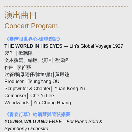
演出曲目
Concert Program
《臺灣眼世界心-環球遊記》
THE W
ORLD IN HIS EYE
S
— Lin's Global Voyage 1927
製作｜歐聰陽
文本撰寫、編腔、演唱│游源鏗
作曲│李哲藝
吹管(鴨母噠仔/律笛/簫)│黃殷鐘
Producer │TsungYang OU
Scriptwriter & Chanter│ Yuan-Keng Yu
Composer│ Che-Yi Lee
Woodwinds │Yin-Chung Huang
《青春行草》給鋼琴與管弦樂團
YOUNG, WILD AND FREE
—
For Piano Solo &
Symphony Orchestra