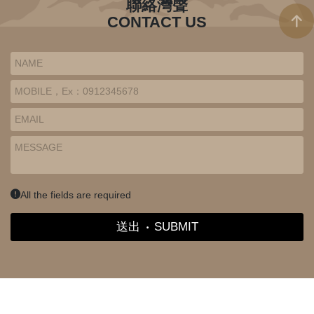
聯絡灣聲
CONTACT US
All the fields are required
送出
‧
SUBMIT