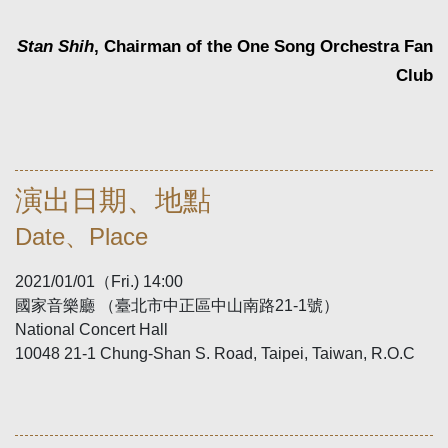
Stan Shih
, Chairman of the One Song Orchestra Fan
Club
演出日期、地點
Date、Place
2021/01/01（Fri.) 14:00
國家音樂廳 （臺北市中正區中山南路21-1號）
National Concert Hall
10048 21-1 Chung-Shan S. Road, Taipei, Taiwan, R.O.C