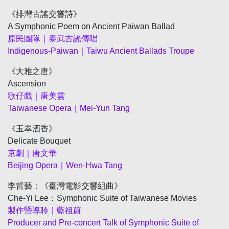
《排灣古謠交響詩》
A Symphonic Poem on Ancient Paiwan Ballad
原民團隊｜泰武古謠傳唱
Indigenous-Paiwan
｜
Taiwu Ancient Ballads Troupe
《大雅之唐》
Ascension
歌仔戲｜唐美雲
Taiwanese Opera
｜
Mei-Yun Tang
《玉翠酒香》
Delicate Bouquet
京劇｜唐文華
Beijing Opera
｜
Wen-Hwa Tang
李哲藝：《臺灣電影交響組曲》
Che-Yi Lee
：
Symphonic Suite of Taiwanese Movies
製作暨導聆｜藍祖蔚
Producer and Pre-concert Talk of Symphonic Suite of