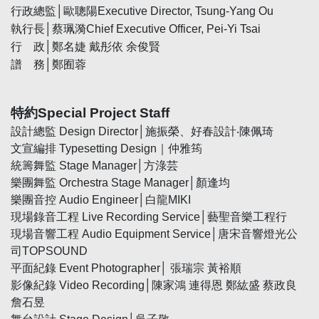
行政總監│歐聰陽
Executive Director, Tsung-Yang Ou
執行長│蔡珮漪
Chief Executive Officer, Pei-Yi Tsai
行 政│鄭名婕 戴彤依 余俊賢
譜 務│鄭囿蓉
特約
Special Project Staff
設計總監 Design Director│施振榮、好春設計‧陳佩琦
文宣編排 Typesetting Design｜仲雅筠
統籌舞監 Stage Manager│方淥芸
樂團舞監 Orchestra Stage Manager│顏逢均
樂團音控
Audio Engineer│白龍MIKI
現場錄音工程 Live Recording Service│藝聖音樂工程行
現場音響工程 Audio Equipment Service│唐宋音響燈光公
司TOPSOUND
平面紀錄 Event Photographer│ 張瑞宗 黃裕順
影像紀錄 Video Recording│陳家鴻 連得恩 鄭紘盛 蔡政良
詹石昱