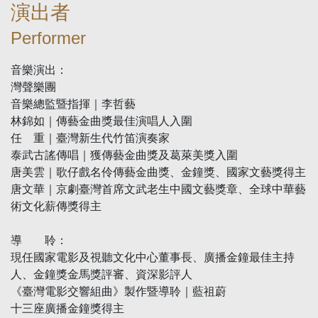
演出者
Performer
音樂演出：
灣聲樂團
音樂總監暨指揮｜李哲藝
林錦如｜傳藝金曲獎最佳演唱人入圍
任 重｜臺灣新生代竹笛演奏家
泰武古謠傳唱｜獲傳藝金曲獎及葛萊美獎入圍
唐美雲｜歌仔戲名伶傳藝金曲獎、金鐘獎、國家文藝獎得主
唐文華｜京劇臺灣首席文武老生中國文藝獎章、全球中華藝
術文化薪傳獎得主
導 聆：
現任國家電影及視聽文化中心董事長、廣播金鐘最佳主持
人、金鐘獎金馬獎評審、資深影評人
《臺灣電影交響組曲》製作暨導聆｜藍祖蔚
十三座廣播金鐘獎得主