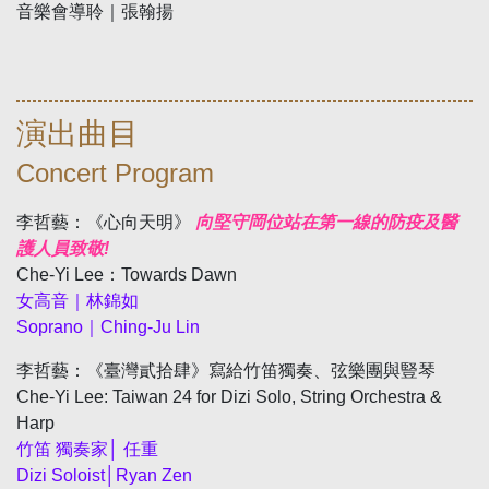
音樂會導聆｜張翰揚
演出曲目
Concert Program
李哲藝：《心向天明》
向堅守岡位站在第一線的防疫及醫
護人員致敬
!
Che-Yi Lee
：
Towards Dawn
女高音｜林錦如
Soprano
｜
Ching-Ju Lin
李哲藝：《臺灣貳拾肆》寫給竹笛獨奏、弦樂團與豎琴
Che-Yi Lee: Taiwan 24 for Dizi Solo, String Orchestra &
Harp
竹笛 獨奏家│ 任重
Dizi Soloist
│Ryan Zen